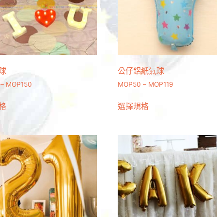
球
公仔鋁紙氣球
–
MOP
150
MOP
50
–
MOP
119
格
選擇規格