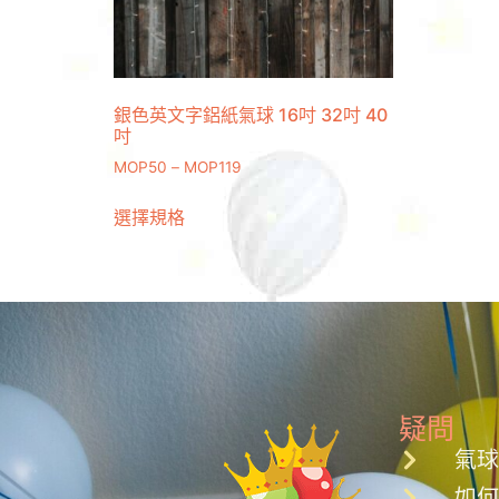
銀色英文字鋁紙氣球 16吋 32吋 40
吋
MOP
50
–
MOP
119
選擇規格
疑問
氣
如