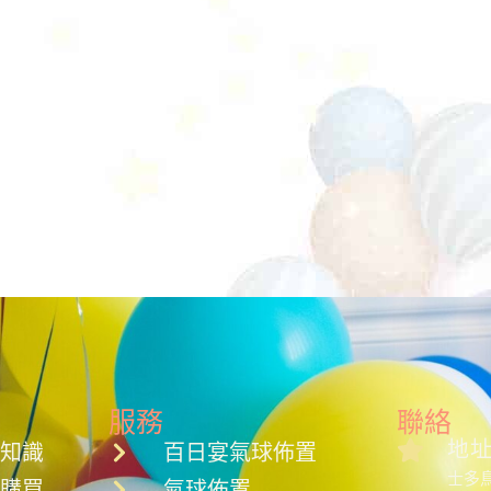
服務
聯絡
地
球知識
百日宴氣球佈置
士多鳥
何購買
氣球佈置