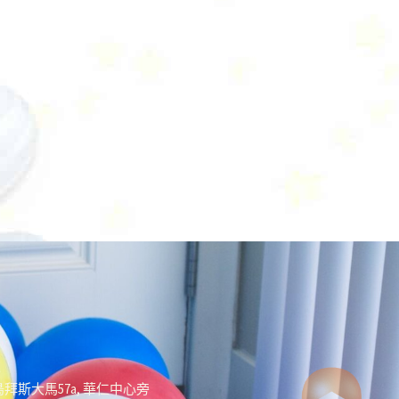
址
拜斯大馬57a, 華仁中心旁