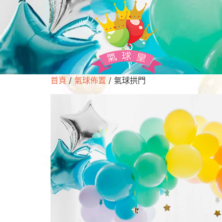
首頁
/
氣球佈置
/ 氣球拱門